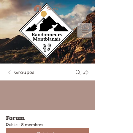
Se connecter
Groupes
Forum
Public
·
8 membres