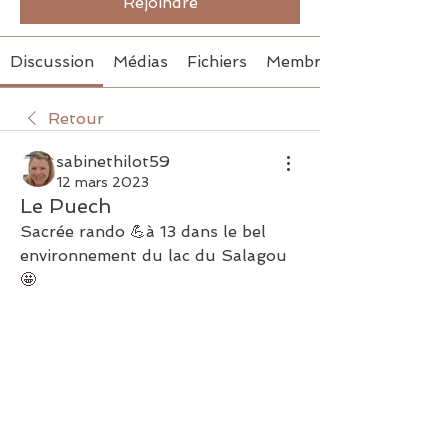
Rejoindre
Discussion
Médias
Fichiers
Membres
Retour
sabinethilot59
12 mars 2023
Le Puech
Sacrée rando 💪à 13 dans le bel 
environnement du lac du Salagou 
🤩