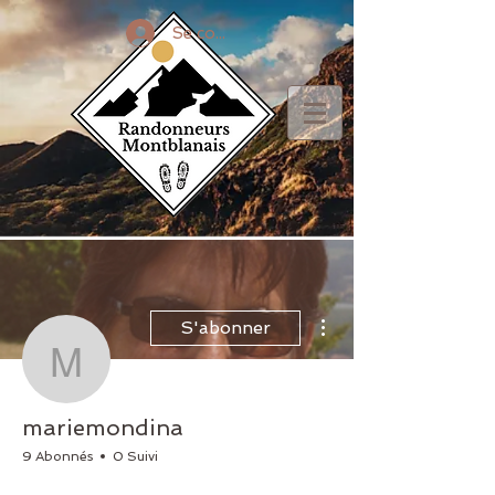
Se connecter
Plus d'actions
S'abonner
mariemondina
mariemondina
9 Abonnés
0 Suivi