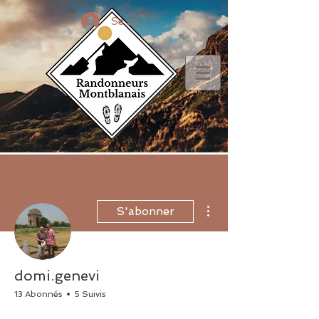
Se connecter
Plus d'actions
S'abonner
domi.genevi
13 Abonnés
5 Suivis