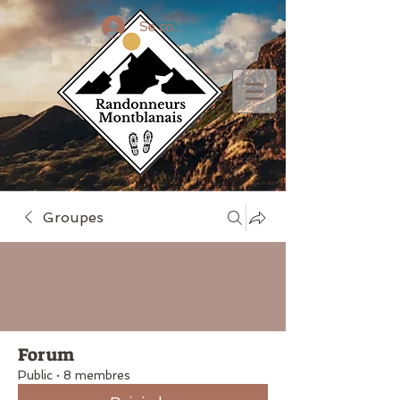
Se connecter
Groupes
Forum
Public
·
8 membres