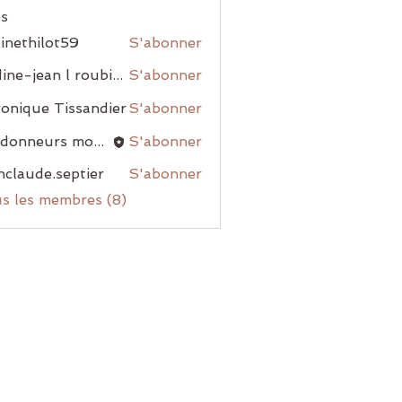
s
inethilot59
S'abonner
nadine-jean l roubiou
S'abonner
onique Tissandier
S'abonner
randonneurs montblanais
S'abonner
nclaude.septier
S'abonner
us les membres (8)