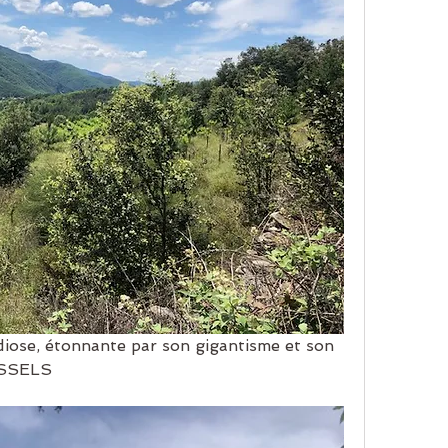
diose, étonnante par son gigantisme et son 
USSELS