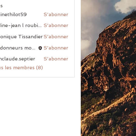
s
inethilot59
S'abonner
nadine-jean l roubiou
S'abonner
onique Tissandier
S'abonner
randonneurs montblanais
S'abonner
nclaude.septier
S'abonner
us les membres (8)