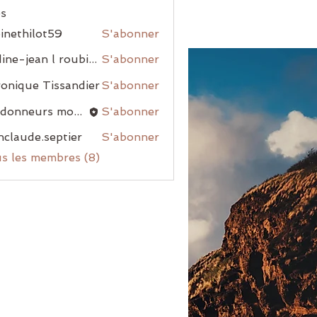
s
inethilot59
S'abonner
nadine-jean l roubiou
S'abonner
onique Tissandier
S'abonner
randonneurs montblanais
S'abonner
nclaude.septier
S'abonner
us les membres (8)