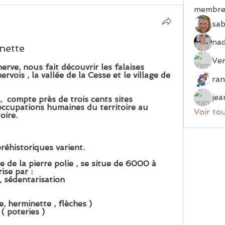
membre
sab
nette
Ver
ve, nous fait découvrir les falaises 
vois , la vallée de la Cesse et le village de 
jea
, 
 compte près de trois cents sites 
ccupations humaines du territoire au 
Voir to
oire
.
réhistoriques varient.
e de la pierre polie , se situe de 6000 à 
ise par : 
, sédentarisation
e, herminette , flèches )
( poteries )