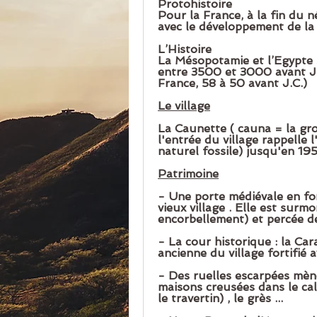
Protohistoire 
Pour la France, à la fin du n
avec le développement de la
L’Histoire 
La Mésopotamie et l’Egypte so
entre 3500 et 3000 avant J.C 
France, 58 à 50 avant J.C.)
Le village
La Caunette ( cauna = la gro
l'entrée du village rappelle l
naturel fossile) jusqu'en 195
Patrimoine
- Une porte médiévale en fo
vieux village . Elle est surm
encorbellement) et percée de
- La cour historique : la Cara
ancienne du village fortifié 
- Des ruelles escarpées mène
maisons creusées dans le calca
le travertin) , le grès ...  