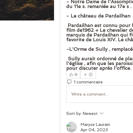
- Notre Dame de l'Assomption
du 11e s. remaniée au 17e s .
- Le château de Pardailhan
 Pardailhan est connu pour la production de navets, rien à voir avec le 
film de1962 « Le chevalier d
marquis de Pardailhan qui fit
favorite de Louis XIV. Le ch
-L'Orme de Sully , remplacé
 Sully aurait ordonné de planter un arbre dans chaque paroisse, près de 
l'église , afin que les paroi
pour discuter après l'office. 
0
1 commentaire
Write a comment...
Sort by:
Newest
Maryse Laurain
Apr 04, 2023