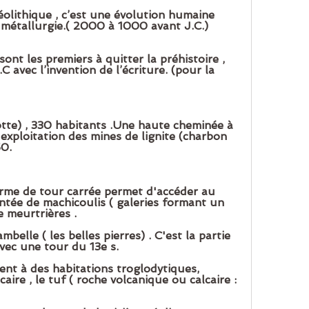
éolithique , c’est une évolution humaine 
 métallurgie.( 2000 à 1000 avant J.C.)
nt les premiers à quitter la préhistoire , 
avec l’invention de l’écriture. (pour la 
tte) , 330 habitants .Une haute cheminée à 
'exploitation des mines de lignite (charbon 
0.  
rme de tour carrée permet d'accéder au 
ontée de machicoulis ( galeries formant un 
 meurtrières .  
mbelle ( les belles pierres) . C'est la partie 
avec une tour du 13e s.  
nt à des habitations troglodytiques, 
ire , le tuf ( roche volcanique ou calcaire : 