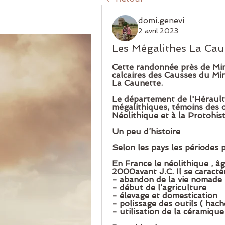
domi.genevi
2 avril 2023
Les Mégalithes La Cau
Cette randonnée près de Miner
calcaires des Causses du Miner
La Caunette.  
Le département de l
'
Hérault
mégalithiques, témoins des o
Néolithique et à la
Protohist
Un peu d’histoire
Selon les pays les périodes p
En France le néolithique , âg
2000avant J.C. Il se caractér
- abandon de la vie nomade 
- début de l’agriculture
- élevage et domestication
- polissage des outils ( hach
- utilisation de la céramique 