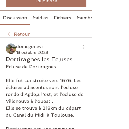
Rejoindre
Discussion
Médias
Fichiers
Membres
Retour
domi.genevi
13 octobre 2023
Portiragnes les Ecluses
Ecluse de Portiragnes
Elle fut construite vers 1676. Les 
écluses adjacentes sont l’écluse 
ronde d’Agde
,
à l'est, et l’écluse de 
Villeneuve à l'ouest .
Elle se trouve à 218km du départ 
du Canal du Midi, à Toulouse.
Portiragnes est une commune 