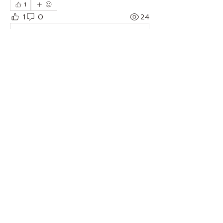
1
1
0
24
Write a comment...
À propos
membres
sabinethilot59
S'abonner
nadine-jean l roubiou
S'abonner
Veronique Tissandier
S'abonner
randonneurs montblanais
S'abonner
jeanclaude.septier
S'abonner
Voir tous les membres (8)