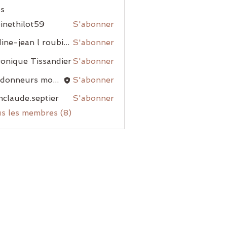
s
inethilot59
S'abonner
nadine-jean l roubiou
S'abonner
onique Tissandier
S'abonner
randonneurs montblanais
S'abonner
nclaude.septier
S'abonner
us les membres (8)