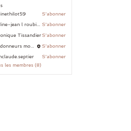
s
inethilot59
S'abonner
nadine-jean l roubiou
S'abonner
onique Tissandier
S'abonner
randonneurs montblanais
S'abonner
nclaude.septier
S'abonner
us les membres (8)