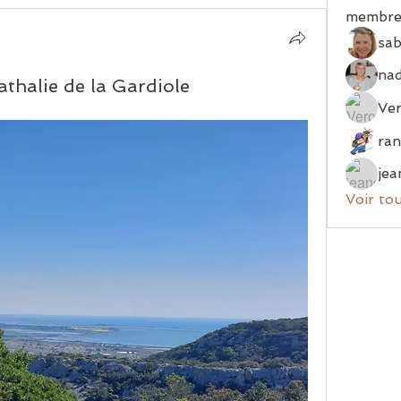
membre
sab
thalie de la Gardiole
Ver
jea
Voir to