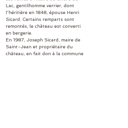
Lac, gentilhomme verrier, dont 
l'héritière en 1848, épouse Henri 
Sicard. Certains remparts sont 
remontés, le château est converti 
en bergerie.
En 1987, Joseph Sicard, maire de 
Saint-Jean et propriétaire du 
château, en fait don à la commune 
et, à partir de 1990 les travaux de 
sauvegarde et de restauration sont 
entrepris.
Les gorges
 de la 
Buèges
La source 
de la Buèges
1
1
0
48
Write a comment...