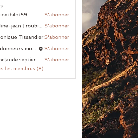
s
inethilot59
S'abonner
nadine-jean l roubiou
S'abonner
onique Tissandier
S'abonner
randonneurs montblanais
S'abonner
nclaude.septier
S'abonner
us les membres (8)