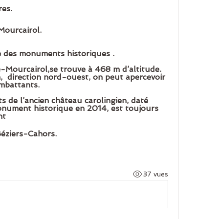
res.
Mourcairol. 
tre des monuments historiques .
-Mourcairol,se trouve à 468 m d’altitude. 
,  direction nord-ouest, on peut apercevoir  
ombattants.
s de l’ancien château carolingien, daté 
nument historique en 2014, est toujours 
nt 
Béziers-Cahors.
37 vues