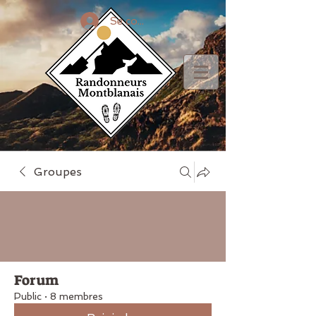
Se connecter
Groupes
Forum
Public
·
8 membres