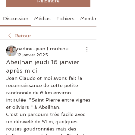
Rejoindre
Discussion
Médias
Fichiers
Membres
Retour
nadine-jean l roubiou
12 janvier 2025
Abeilhan jeudi 16 janvier
après midi
Jean Claude et moi avons fait la 
reconnaissance de cette petite 
randonnée de 6 km environ 
intitulée  "Saint Pierre entre vignes 
et oliviers " à Abeilhan.
C'est un parcours très facile avec 
un dénivelé de 51 m, quelques 
routes goudronnées mais des 