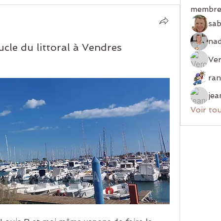
membre
sab
cle du littoral à Vendres
Ver
jea
Voir to