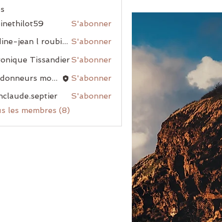
s
inethilot59
S'abonner
nadine-jean l roubiou
S'abonner
onique Tissandier
S'abonner
randonneurs montblanais
S'abonner
nclaude.septier
S'abonner
us les membres (8)