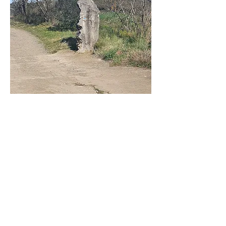
L'ours 🐾🐻‍❄️