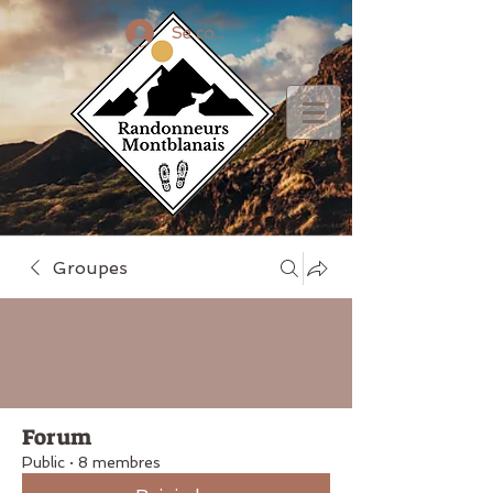
Se connecter
Groupes
Forum
Public
·
8 membres