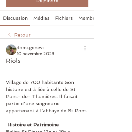
Rejoindre
Discussion
Médias
Fichiers
Membres
Retour
domi.genevi
10 novembre 2023
Riols
Village de 700 habitants.Son 
histoire est à liée à celle de St 
Pons- de- Thomières. Il faisait 
partie d'une seigneurie 
appartenant à l'abbaye de St Pons.
Histoire et Patrimoine
Eglise St.Pierre 12e et 18e s.