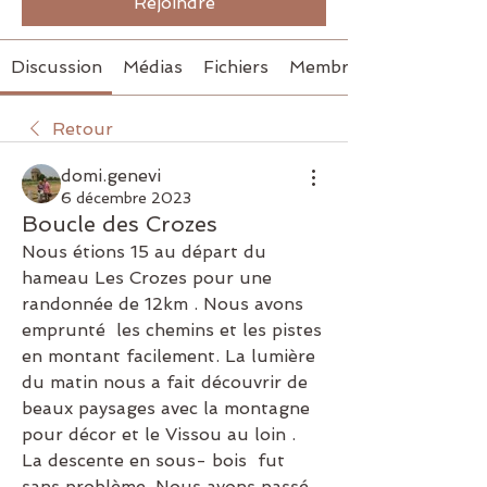
Rejoindre
Discussion
Médias
Fichiers
Membres
Retour
domi.genevi
6 décembre 2023
Boucle des Crozes
Nous étions 15 au départ du 
hameau Les Crozes pour une 
randonnée de 12km . Nous avons 
emprunté  les chemins et les pistes  
en montant facilement. La lumière 
du matin nous a fait découvrir de 
beaux paysages avec la montagne  
pour décor et le Vissou au loin .  
La descente en sous- bois  fut 
sans problème .Nous avons passé 