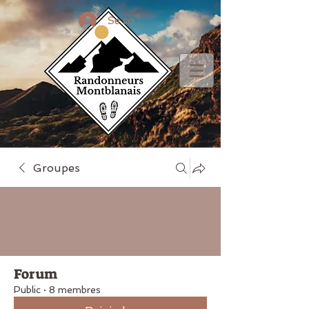
Se connecter
Groupes
Forum
Public
·
8 membres