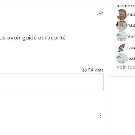
membre
sab
Ver
us avoir guidé et raconté
jea
Voir to
54 vues