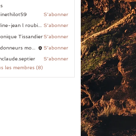
s
inethilot59
S'abonner
nadine-jean l roubiou
S'abonner
onique Tissandier
S'abonner
randonneurs montblanais
S'abonner
nclaude.septier
S'abonner
us les membres (8)