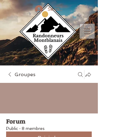
Se connecter
Groupes
Forum
Public
·
8 membres