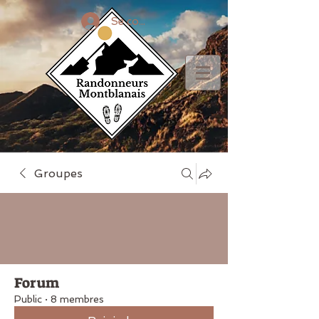
Se connecter
Groupes
Forum
Public
·
8 membres