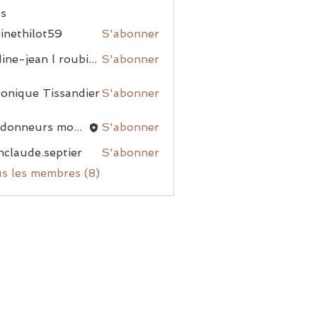
s
inethilot59
S'abonner
nadine-jean l roubiou
S'abonner
onique Tissandier
S'abonner
randonneurs montblanais
S'abonner
nclaude.septier
S'abonner
us les membres (8)