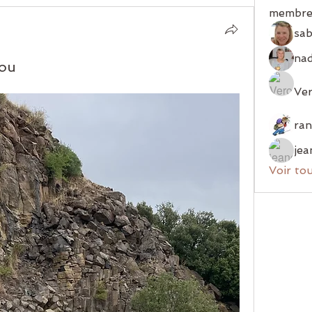
membre
sab
gou
Ver
jea
Voir to