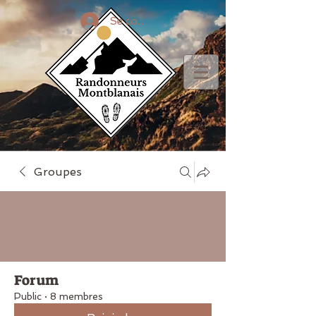
Se connecter
Groupes
Forum
Public
·
8 membres