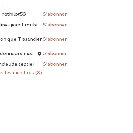
s
inethilot59
S'abonner
nadine-jean l roubiou
S'abonner
onique Tissandier
S'abonner
randonneurs montblanais
S'abonner
nclaude.septier
S'abonner
us les membres (8)