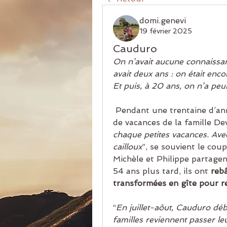
domi.genevi
19 février 2025
Cauduro
On n’avait aucune connaissan
avait deux ans : on était encor
Et puis, à 20 ans, on n’a peur
 Pendant une trentaine d’ann
de vacances de la famille Dev
chaque petites vacances. Avec
cailloux
”, se souvient le coup
Michèle et Philippe partagen
54 ans plus tard, ils ont 
rebâ
transformées en gîte pour re
“
En juillet-aôut, Cauduro dé
familles reviennent passer leu