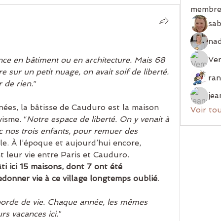
membre
sab
Ver
ce en bâtiment ou en architecture. Mais 68 
e sur un petit nuage, on avait soif de liberté. 
 de rien.
”
jea
ées, la bâtisse de Cauduro est la maison 
Voir to
isme. “
Notre espace de liberté. On y venait à 
 nos trois enfants, pour remuer des 
le. À l’époque et aujourd’hui encore, 
t leur vie entre Paris et Cauduro.  
ti ici 15 maisons, dont 7 ont été 
donner vie à ce village longtemps oublié
.
borde de vie. Chaque année, les mêmes 
rs vacances ici.
”