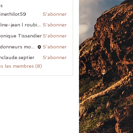
s
inethilot59
S'abonner
nadine-jean l roubiou
S'abonner
onique Tissandier
S'abonner
randonneurs montblanais
S'abonner
nclaude.septier
S'abonner
us les membres (8)