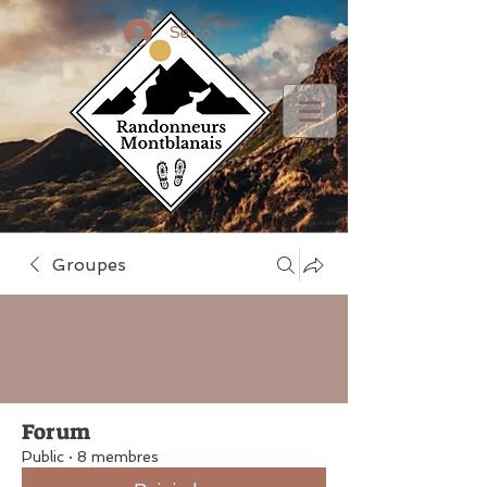
Se connecter
Groupes
Forum
Public
·
8 membres