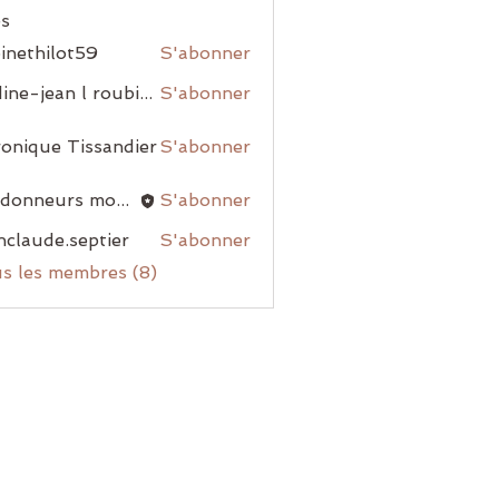
s
inethilot59
S'abonner
nadine-jean l roubiou
S'abonner
onique Tissandier
S'abonner
randonneurs montblanais
S'abonner
nclaude.septier
S'abonner
us les membres (8)