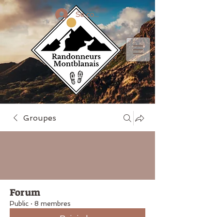
Se connecter
Groupes
Forum
Public
·
8 membres