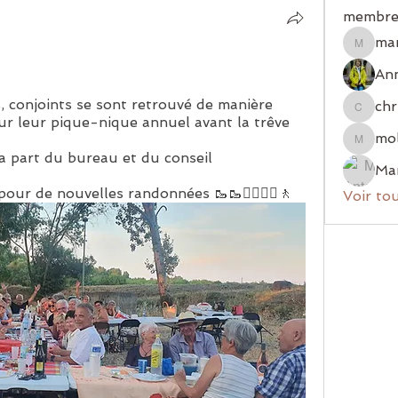
membre
ma
mariem
Ann
conjoints se sont retrouvé de manière 
chr
christia
ur leur pique-nique annuel avant la trêve 
mol
mologni
a part du bureau et du conseil 
r de nouvelles randonnées 🥾🥾🚶‍♂️🚶‍♀️🚶
Voir to