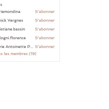
s
riemondina
S'abonner
ondina
ick Vergnes
S'abonner
istiane.bassin
S'abonner
ne.bassin
ogni.florence
S'abonner
.florence
Marie Antoinette Pacory Laisney
S'abonner
us les membres (19)