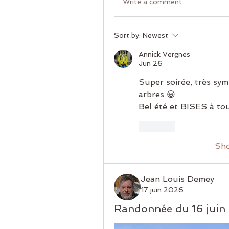
Write a comment...
Sort by:
Newest
Annick Vergnes
Jun 26
Super soirée, très symp
arbres 😀
Bel été et BISES à tou
Like
Sh
Jean Louis Demey
17 juin 2026
Randonnée du 16 juin