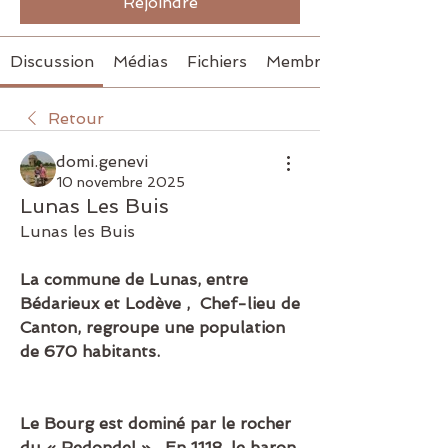
Rejoindre
Discussion
Médias
Fichiers
Membres
Retour
domi.genevi
10 novembre 2025
Lunas Les Buis
Lunas les Buis
La commune de Lunas, entre 
Bédarieux et Lodève ,  Chef-lieu de 
Canton, regroupe une population 
de 670 habitants.
Le Bourg est dominé par le rocher 
du « Redondel » . En 1118, le baron 