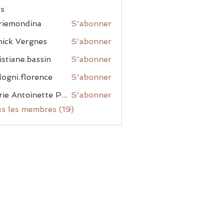
s
riemondina
S'abonner
ondina
ick Vergnes
S'abonner
istiane.bassin
S'abonner
ne.bassin
ogni.florence
S'abonner
.florence
Marie Antoinette Pacory Laisney
S'abonner
us les membres (19)