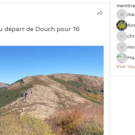
membre
ma
mariem
Ann
u départ de Douch pour 16
chr
christia
mol
mologni
Voir to