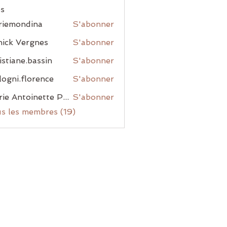
s
riemondina
S'abonner
ondina
ick Vergnes
S'abonner
istiane.bassin
S'abonner
ne.bassin
ogni.florence
S'abonner
.florence
Marie Antoinette Pacory Laisney
S'abonner
us les membres (19)