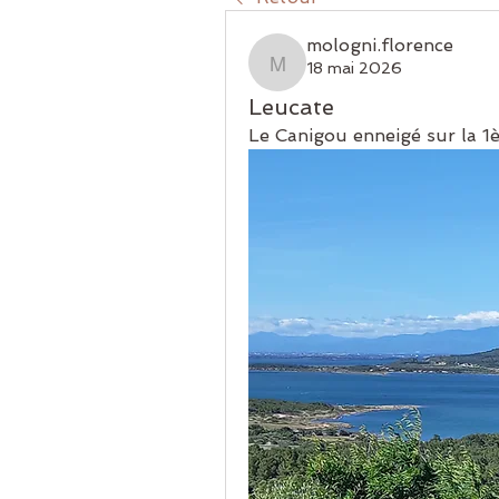
mologni.florence
18 mai 2026
mologni.florence
Leucate
Le Canigou enneigé sur la 1