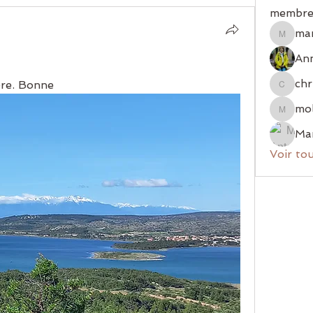
membre
ma
mariem
Ann
chr
ère. Bonne 
christia
mol
mologni
Voir to