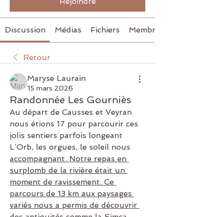
Rejoindre
Discussion
Médias
Fichiers
Membres
Retour
Maryse Laurain
15 mars 2026
Randonnée Les Gourniès
Au départ de Causses et Veyran 
nous étions 17 pour parcourir ces 
jolis sentiers parfois longeant 
L’Orb, les orgues, le soleil nous 
accompagnant. Notre repas en 
surplomb de la rivière était un 
moment de ravissement. Ce 
parcours de 13 km aux paysages 
variés nous a permis de découvrir 
des antiquités comme la Simca, 